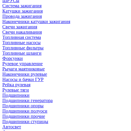
ШРУСы
Система зажигания
Катушки зажигания
Провода зажигания
Наконечники катушки зажигания
Свечи зажигания
Свечи накаливания
Топливная система
Топливные насосы
Топливные фильтры
Топливные шланги
Форсунки
Рулевое управление
Рычаги маятниковые
Наконечники рулевые
Насосы и бачки ГУР
Рейка рулевая
Рулевые тяги
Подшипники
Подшипники генератора
Подшипники опоры
Подшипники полуоси
Подшипники прочие
Подшипники ступицы
Автосвет