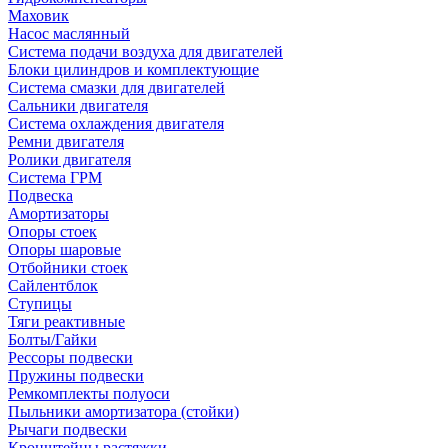
Маховик
Насос маслянный
Система подачи воздуха для двигателей
Блоки цилиндров и комплектующие
Система смазки для двигателей
Сальники двигателя
Система охлаждения двигателя
Ремни двигателя
Ролики двигателя
Система ГРМ
Подвеска
Амортизаторы
Опоры стоек
Опоры шаровые
Отбойники стоек
Сайлентблок
Ступицы
Тяги реактивные
Болты/Гайки
Рессоры подвески
Пружины подвески
Ремкомплекты полуоси
Пыльники амортизатора (стойки)
Рычаги подвески
Кронштейны растяжки